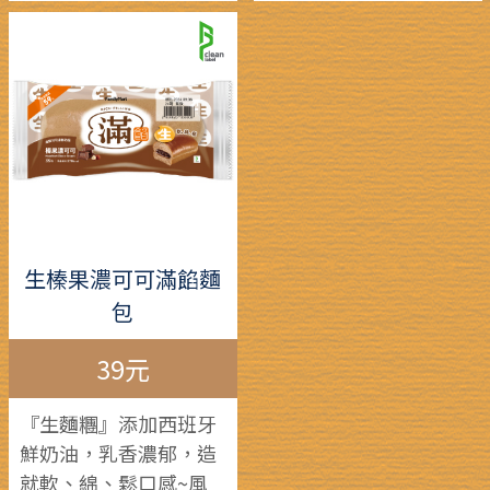
生榛果濃可可滿餡麵
包
39元
『生麵糰』添加西班牙
鮮奶油，乳香濃郁，造
就軟、綿、鬆口感~風