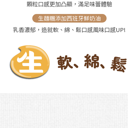
顆粒口感更加凸顯，滿足味蕾體驗
生麵糰添加西班牙鮮奶油
乳香濃郁，造就軟、綿、鬆口感風味口感UP!