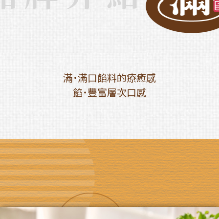
滿˙滿口餡料的療癒感
餡˙豐富層次口感