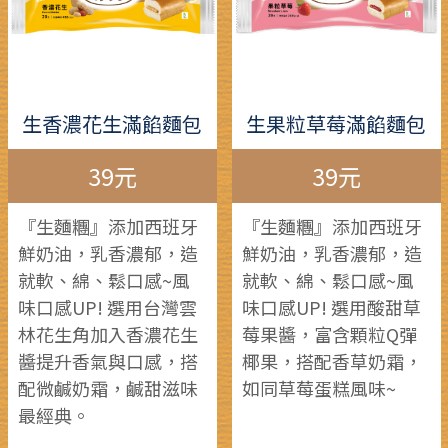
生香濃花生滿餡麵包
生果粒草莓滿餡麵包
39元
39元
『生麵糰』添加西班牙
『生麵糰』添加西班牙
鮮奶油，乳香濃郁，造
鮮奶油，乳香濃郁，造
就軟、綿、鬆口感~風
就軟、綿、鬆口感~風
味口感UP! 選用台灣雲
味口感UP! 選用酸甜草
林花生角加入香濃花生
莓果醬，富含顆粒Q彈
醬提升香氣與口感，搭
椰果，搭配香草奶霜，
配微鹹奶霜，鹹甜滋味
如同草莓蛋糕風味~
最經典。