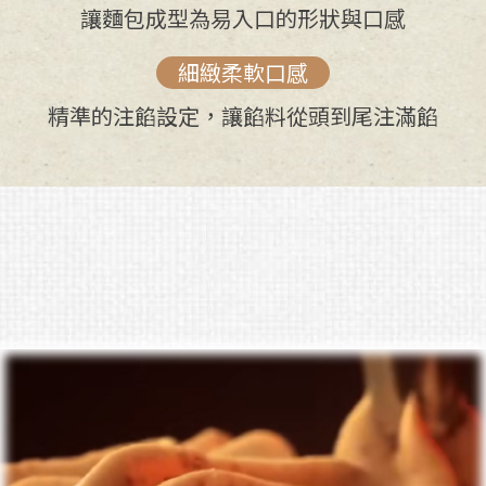
讓麵包成型為易入口的形狀與口感
細緻柔軟口感
精準的注餡設定，讓餡料從頭到尾注滿餡