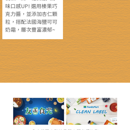
味口感UP! 選用榛果巧
克力醬，並添加杏仁顆
粒，搭配法國海鹽可可
奶霜，層次豐富濃郁~