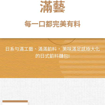
滿藝
每一口都完美有料
日系勻滿工藝、滿滿餡料， 美味滿足感極大化
的日式餡料麵包!