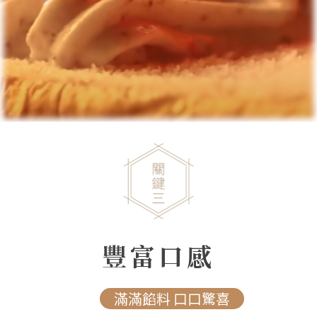
豐富口感
滿滿餡料 口口驚喜