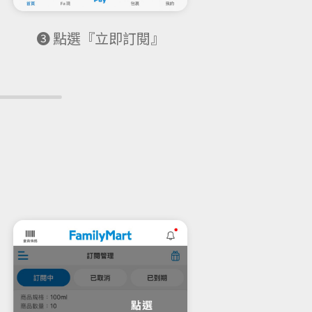
❸ 點選『立即訂閱』
➍ 選擇
數量