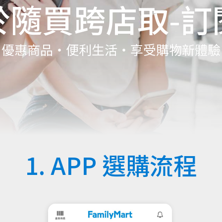
於隨買跨店取-訂
優惠商品・便利生活・享受購物新體驗
1. APP 選購流程