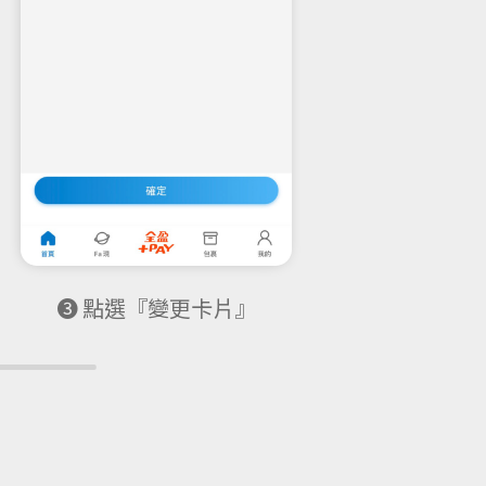
❸ 點選『變更卡片』
➍