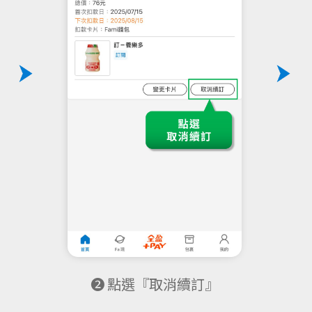
❷ 點選『取消續訂』