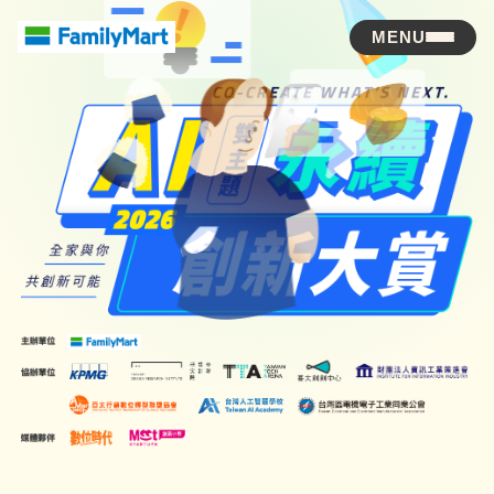
MENU
全
家
便
利
商
店