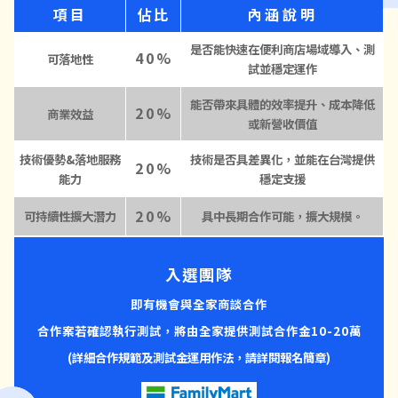
項目
佔比
內涵說明
是否能快速在便利商店場域導入、測
40%
可落地性
試並穩定運作
能否帶來具體的效率提升、成本降低
20%
商業效益
或新營收價值
技術優勢&落地服務
技術是否具差異化，並能在台灣提供
20%
能力
穩定支援
20%
可持續性擴大潛力
具中長期合作可能，擴大規模。
入選團隊
即有機會與全家商談合作
合作案若確認執行測試，將由全家提供測試合作金10-20萬
(詳細合作規範及測試金運用作法，請詳閱報名簡章)