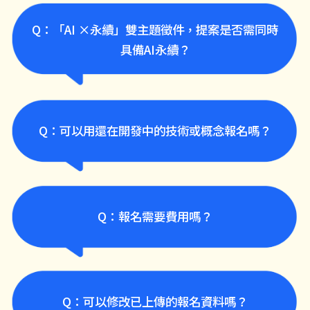
A：依法設立之公司或法人組織，且欲提解方方案已
Q：「AI ×永續」雙主題徵件，提案是否需同時
有實際場域應用落地實績(非全家場域)或已擁有產品
與客戶案例之業者，歡迎報名。
具備AI永續？
A：不需要，吻合單個主題的解方，即可報名｡若提
案同時結合AI與永續雙主題，也歡迎投件。
Q：可以用還在開發中的技術或概念報名嗎？
A：本次徵案之解方範疇需為具備實際落地測試經驗
(非全家場域) ，或已擁有產品與客戶，且未來可延
Q：報名需要費用嗎？
伸應用於便利商店場景者，無論為產品、服務或流
程創新，皆歡迎報名參加。
A：不需要，報名完全免費。
Q：可以修改已上傳的報名資料嗎？